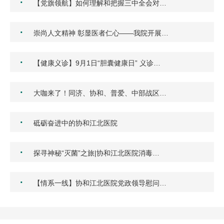
·
【党旗领航】如何理解和把握三中全会对…
·
崇尚人文精神 彰显医者仁心——我院开展…
·
【健康义诊】9月1日“胆囊健康日” 义诊…
·
大咖来了！同济、协和、普爱、中部战区…
·
砥砺奋进中的协和江北医院
·
探寻神秘“灭菌”之旅|协和江北医院消毒…
·
【情系一线】协和江北医院党政领导慰问…