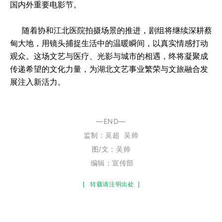
国内外重要电影节。
随着协和江北医院拍摄场景的推进，剧组将继续深耕蔡
甸大地，用镜头捕捉生活中的温暖瞬间，以真实情感打动
观众。这场文艺与医疗、光影与城市的相遇，终将凝聚成
传递希望的文化力量，为湖北文艺事业繁荣与文旅融合发
展注入新活力。
—END—
监制：
吴超
吴帅
图/文：吴帅
编辑：宣传部
[
转载请注明出处
]