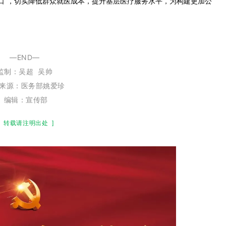
口”，切实降低群众就医成本，提升基层医疗服务水平，为构建更加公
—END—
监制：
吴超
吴帅
来源：医务部姚爱珍
编辑：宣传部
转载请注明出处
]