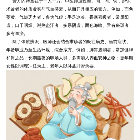
膏方的特点在于一人一方。中医师通过望、闻、问、切，辨识
求诊者的体质虚实与气血盛衰，从而开具相应的膏方。例如，面色
萎黄、气短乏力者，多为气虚；手足冰冷、畏寒喜暖者，常属阳
虚；口干咽燥、潮热盗汗者，多系阴虚；面色晦暗、舌有瘀斑者，
多有血瘀。
除了体质辨识，医师还会结合求诊者的既往病史、当前症状、
年龄职业乃至生活环境，综合拟方。例如，脾胃虚弱者，常加健脾
和胃之品；长期熬夜的职场人群，多需加入养血安神之物；更年期
女性以调理冲任为主，老年人以补益肝肾为要。