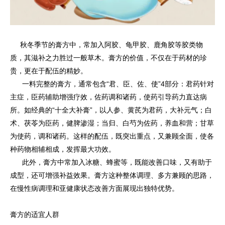
秋冬季节的膏方中，常加入阿胶、龟甲胶、鹿角胶等胶类物
质，其滋补之力胜过一般草木。膏方的价值，不仅在于药材的珍
贵，更在于配伍的精妙。
一料完整的膏方，通常包含“君、臣、佐、使”4部分：君药针对
主症，臣药辅助增强疗效，佐药调和诸药，使药引导药力直达病
所。如经典的“十全大补膏”，以人参、黄芪为君药，大补元气；白
术、茯苓为臣药，健脾渗湿；当归、白芍为佐药，养血和营；甘草
为使药，调和诸药。这样的配伍，既突出重点，又兼顾全面，使各
种药物相辅相成，发挥最大功效。
此外，膏方中常加入冰糖、蜂蜜等，既能改善口味，又有助于
成型，还可增强补益效果。膏方这种整体调理、多方兼顾的思路，
在慢性病调理和亚健康状态改善方面展现出独特优势。
膏方的适宜人群