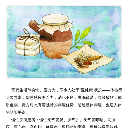
现代生活节奏快、压力大，不少人处于“亚健康”状态——体检无
明显异常，却总感疲惫乏力，消化不良，失眠多梦，腰膝酸软，体
质虚弱。膏方对此有着独特的调理优势，通过整体调理，重建人体
的阴阳平衡。
慢性疾病患者：慢性支气管炎、肺气肿、支气管哮喘、高血
压、冠心病、高血脂、糖尿病、胃肠功能紊乱、慢性泌尿系统感