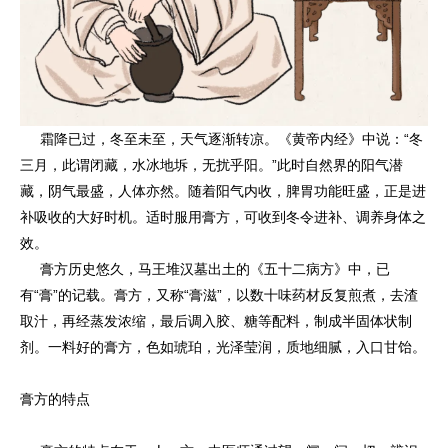
霜降已过，冬至未至，天气逐渐转凉。《黄帝内经》中说：“冬
三月，此谓闭藏，水冰地坼，无扰乎阳。”此时自然界的阳气潜
藏，阴气最盛，人体亦然。随着阳气内收，脾胃功能旺盛，正是进
补吸收的大好时机。适时服用膏方，可收到冬令进补、调养身体之
效。
膏方历史悠久，马王堆汉墓出土的《五十二病方》中，已
有“膏”的记载。膏方，又称“膏滋”，以数十味药材反复煎煮，去渣
取汁，再经蒸发浓缩，最后调入胶、糖等配料，制成半固体状制
剂。一料好的膏方，色如琥珀，光泽莹润，质地细腻，入口甘饴。
膏方的特点