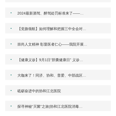
·
2024最新酒驾、醉驾处罚标准来了——…
·
【党旗领航】如何理解和把握三中全会对…
·
崇尚人文精神 彰显医者仁心——我院开展…
·
【健康义诊】9月1日“胆囊健康日” 义诊…
·
大咖来了！同济、协和、普爱、中部战区…
·
砥砺奋进中的协和江北医院
·
探寻神秘“灭菌”之旅|协和江北医院消毒…