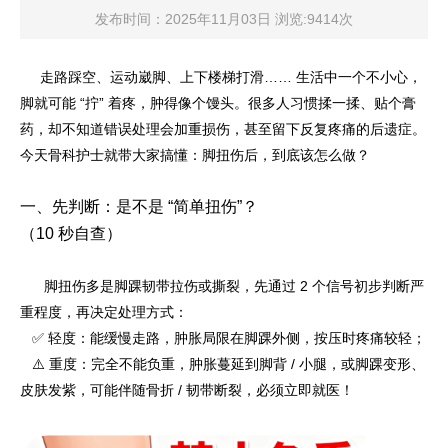
发布时间：2025年11月03日 浏览:9414次
走路踩空、运动崴脚、上下楼梯打滑…… 生活中一个不小心，
脚就可能 “拧” 着疼，肿得像个馒头。很多人习惯揉一揉、贴个膏
药，却不知道错误处理会加重损伤，甚至留下反复疼痛的后遗症。
今天骨科护士就带大家搞懂：脚扭伤后，到底该怎么做？
一、先判断：是不是 “简单扭伤”？
（10 秒自查）
脚扭伤多是脚踝韧带拉伤或撕裂，先通过 2 个信号初步判断严
重程度，再决定处理方式：
✅ 轻度：能缓慢走路，肿胀局限在脚踝外侧，按压时疼痛较轻；
⚠️ 重度：完全不能负重，肿胀蔓延到脚背 / 小腿，或脚踝变形、
皮肤发紫，可能伴随骨折 / 韧带断裂，必须立即就医！