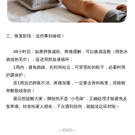
三、恢复阶段：这些事别做错！
48小时后：如果肿胀减轻、疼痛缓解，可以换成温敷（用热水
袋或热毛巾），促进局部血液循环；
1周内：避免跑跳、长时间站立，可穿宽松的鞋子，必要时用
护踝保护；
若1周后仍肿胀不消、疼痛加重，一定要去骨科检查，排除韧
带断裂或骨折！
最后想提醒大家：脚扭伤不是 “小毛病”，正确处理才能避免反
复疼痛。转发给家人朋友，下次遇到扭伤，就能淡定应对啦～
—END—