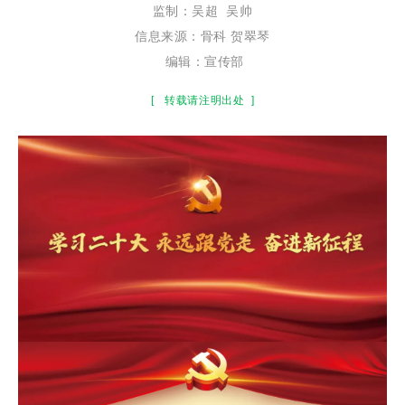
监制：
吴超
吴帅
信息来源：骨科 贺翠琴
编辑：宣传部
[
转载请注明出处
]