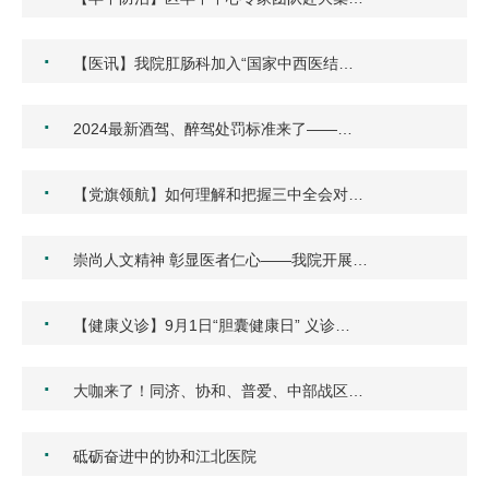
·
【医讯】我院肛肠科加入“国家中西医结…
·
2024最新酒驾、醉驾处罚标准来了——…
·
【党旗领航】如何理解和把握三中全会对…
·
崇尚人文精神 彰显医者仁心——我院开展…
·
【健康义诊】9月1日“胆囊健康日” 义诊…
·
大咖来了！同济、协和、普爱、中部战区…
·
砥砺奋进中的协和江北医院