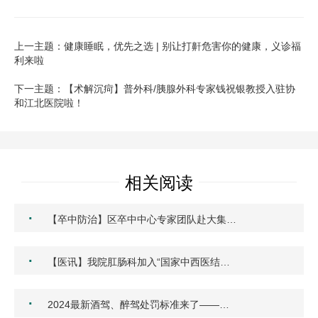
上一主题：健康睡眠，优先之选 | 别让打鼾危害你的健康，义诊福
利来啦
下一主题：【术解沉疴】普外科/胰腺外科专家钱祝银教授入驻协
和江北医院啦！
相关阅读
·
【卒中防治】区卒中中心专家团队赴大集…
·
【医讯】我院肛肠科加入“国家中西医结…
·
2024最新酒驾、醉驾处罚标准来了——…