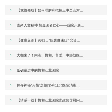
·
【党旗领航】如何理解和把握三中全会对…
·
崇尚人文精神 彰显医者仁心——我院开展…
·
【健康义诊】9月1日“胆囊健康日” 义诊…
·
大咖来了！同济、协和、普爱、中部战区…
·
砥砺奋进中的协和江北医院
·
探寻神秘“灭菌”之旅|协和江北医院消毒…
·
【情系一线】协和江北医院党政领导慰问…