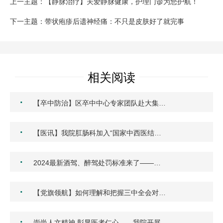
上一主题：【静脉治疗】关爱静脉健康，护理门诊为您护航！
下一主题：带状疱疹后遗神经痛：不只是皮肤好了就完事
相关阅读
·
【卒中防治】区卒中中心专家团队赴大集…
·
【医讯】我院肛肠科加入“国家中西医结…
·
2024最新酒驾、醉驾处罚标准来了——…
·
【党旗领航】如何理解和把握三中全会对…
·
崇尚人文精神 彰显医者仁心——我院开展…