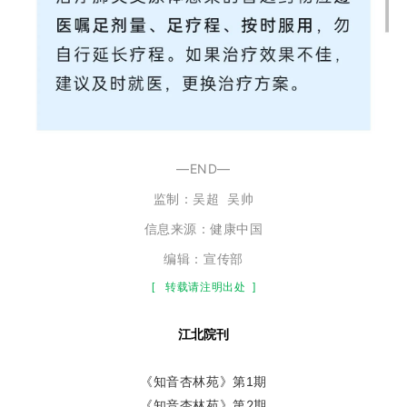
—END—
监制：
吴超
吴帅
信息来源：健康中国
编辑：宣传部
[
转载请注明出处
]
江
北
院
刊
《知音杏林苑》第1期
《知音杏林苑》第2期