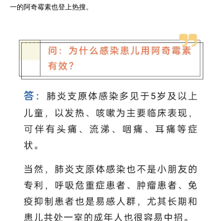
一的阿奇霉素也登上热搜。