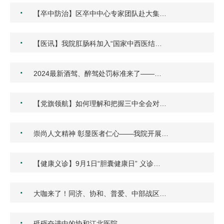
·
【卒中防治】区卒中中心专家团队赴大集…
·
【医讯】我院肛肠科加入“国家中西医结…
·
2024最新酒驾、醉驾处罚标准来了——…
·
【党旗领航】如何理解和把握三中全会对…
·
崇尚人文精神 彰显医者仁心——我院开展…
·
【健康义诊】9月1日“胆囊健康日” 义诊…
·
大咖来了！同济、协和、普爱、中部战区…
·
砥砺奋进中的协和江北医院