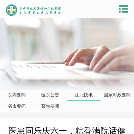
院内要闻
医院公告
江北快讯
国家时政要闻
省市要闻
蔡甸要闻
医患同乐庆六一，粽香满院话健