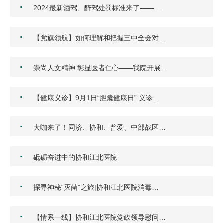
·
2024最新酒驾、醉驾处罚标准来了——…
·
【党旗领航】如何理解和把握三中全会对…
·
崇尚人文精神 彰显医者仁心——我院开展…
·
【健康义诊】9月1日“胆囊健康日” 义诊…
·
大咖来了！同济、协和、普爱、中部战区…
·
砥砺奋进中的协和江北医院
·
探寻神秘“灭菌”之旅|协和江北医院消毒…
·
【情系一线】协和江北医院党政领导慰问…