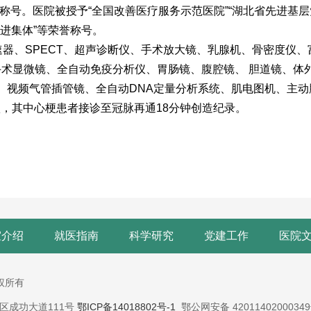
荣誉称号。医院被授予“全国改善医疗服务示范医院”“湖北省先进基
进集体”等
荣誉称号
。
速器、SPECT、超声诊断仪、手术放大镜、乳腺机、骨密度仪
手术显微镜、全自动免疫分析仪、胃肠镜、腹腔镜、 胆道镜、体
、视频气管插管镜、全自动DNA定量分析系统、肌电图机、主
项，其中心梗患者接诊至冠脉再通18分钟创造纪录。
室介绍
就医指南
科学研究
党建工作
医院
版权所有
蔡甸区成功大道111号
鄂ICP备14018802号-1
鄂公网安备 4201140200034