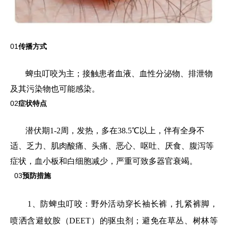
01
传播方式
蜱虫叮咬为主；接触患者血液、血性分泌物、排泄物
及其污染物也可能感染。
02
症状特点
潜伏期1-2周，发热，多在38.5℃以上，伴有全身不
适、乏力、肌肉酸痛、头痛、恶心、呕吐、厌食、腹泻等
症状，血小板和白细胞减少，严重可致多器官衰竭。
03
预防措施
1、防蜱虫叮咬：野外活动穿长袖长裤，扎紧裤脚，
喷洒含避蚊胺（DEET）的驱虫剂；避免在草丛、树林等