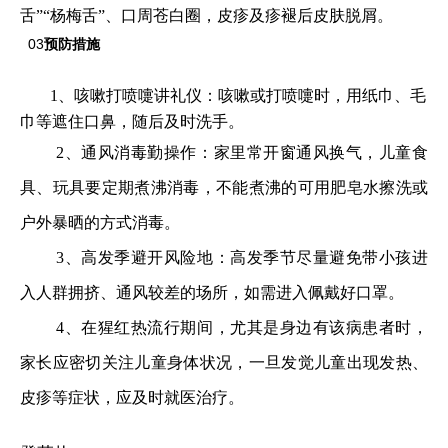
舌”“杨梅舌”、口周苍白圈，皮疹及疹褪后皮肤脱屑。
03
预防措施
1、咳嗽打喷嚏讲礼仪：咳嗽或打喷嚏时，用纸巾、毛
巾等遮住口鼻，随后及时洗手。
2、通风消毒勤操作：家里常开窗通风换气，儿童食
具、玩具要定期煮沸消毒，不能煮沸的可用肥皂水擦洗或
户外暴晒的方式消毒。
3、高发季避开风险地：高发季节尽量避免带小孩进
入人群拥挤、通风较差的场所，如需进入佩戴好口罩。
4、在猩红热流行期间，尤其是身边有该病患者时，
家长应密切关注儿童身体状况，一旦发觉儿童出现发热、
皮疹等症状，应及时就医治疗。