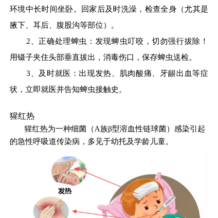
环境中长时间坐卧。回家后及时洗澡，检查全身（尤其是
腋下、耳后、腹股沟等部位）。
2、正确处理蜱虫：发现蜱虫叮咬，切勿强行拔除！
用镊子夹住头部垂直拔出，消毒伤口，保存蜱虫送检。
3、及时就医：出现发热、肌肉酸痛、牙龈出血等症
状，立即就医并告知蜱虫接触史。
猩红热
猩红热为一种细菌（A族β型溶血性链球菌）感染引起
的急性呼吸道传染病，多见于幼托及学龄儿童。