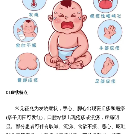
01
症状特点
常见征兆为发烧症状，手心、脚心出现斑丘疹和疱疹
(疹子周围可发红)，口腔粘膜出现疱疹或溃疡，疼痛明
显。部分患者可伴有咳嗽、流涕、食欲不振、恶心、呕吐