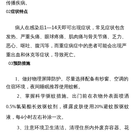
传播疾病。
02
症状特点
病人在感染后1—14天即可出现症状，常见症状包含
发热、严重头痛、眼球疼痛、肌肉痛与骨关节痛、乏力、
恶心、呕吐、腹泻等，而重症病症中的患者可能会出现严
重出血和休克等症状，导致死亡。
03
预防措施
1、做好物理屏障防护。尽量选择配备有纱窗、空调的
住宿环境，夜间睡眠推荐使用蚊帐。
2、掌握科学驱蚊措施。出门前在衣物外表面喷洒
0.5%氯菊酯长效驱蚊剂，裸露皮肤使用20%避蚊胺驱蚊
液，每4小时左右补涂一次。
3、注意环境卫生清洁。清理住所内外废弃容器、花