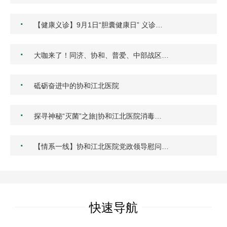
·
【健康义诊】9月1日“胆囊健康日” 义诊…
·
大咖来了！同济、协和、普爱、中部战区…
·
砥砺奋进中的协和江北医院
·
探寻神秘“灭菌”之旅|协和江北医院消毒…
·
【情系一线】协和江北医院党政领导慰问…
快速导航