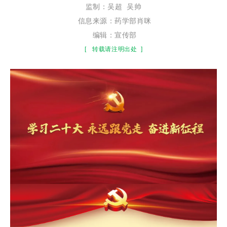
监制：
吴超
吴帅
信息来源：药学部肖咪
编辑：宣传部
[
转载请注明出处
]