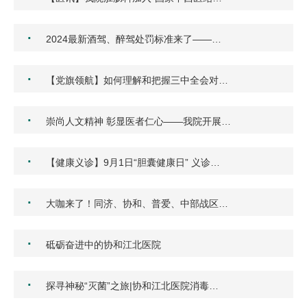
·
2024最新酒驾、醉驾处罚标准来了——…
·
【党旗领航】如何理解和把握三中全会对…
·
崇尚人文精神 彰显医者仁心——我院开展…
·
【健康义诊】9月1日“胆囊健康日” 义诊…
·
大咖来了！同济、协和、普爱、中部战区…
·
砥砺奋进中的协和江北医院
·
探寻神秘“灭菌”之旅|协和江北医院消毒…