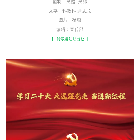
监制：
吴超
吴帅
文字：科教科 尹志龙
图片：杨璐
编辑：宣传部
[
转载请注明出处
]