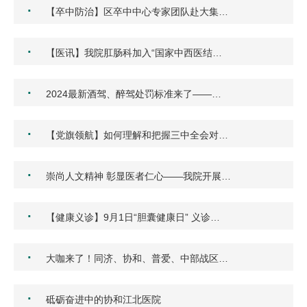
·
【卒中防治】区卒中中心专家团队赴大集…
·
【医讯】我院肛肠科加入“国家中西医结…
·
2024最新酒驾、醉驾处罚标准来了——…
·
【党旗领航】如何理解和把握三中全会对…
·
崇尚人文精神 彰显医者仁心——我院开展…
·
【健康义诊】9月1日“胆囊健康日” 义诊…
·
大咖来了！同济、协和、普爱、中部战区…
·
砥砺奋进中的协和江北医院