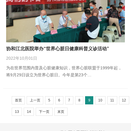
协和江北医院举办“世界心脏日健康科普义诊活动”
2022年10月01日
为在世界范围内普及心脏健康知识，世界心脏联盟于1999年起，
将9月29日设立为世界心脏日。今年是第23个…
首页
上一页
5
6
7
8
9
10
11
12
13
14
下一页
末页