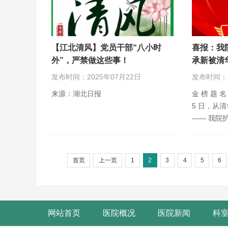
【江北清风】党员干部“八小时
喜报：我
外”，严禁做这些事！
承新被清
发布时间：2025年07月22日
发布时间：2
来源：湖北日报
金 榜 题 
5 日，从
—— 我院
同学凭借…
首页
上一页
1
2
3
4
5
6
网站首页
医院概况
医院新闻
科