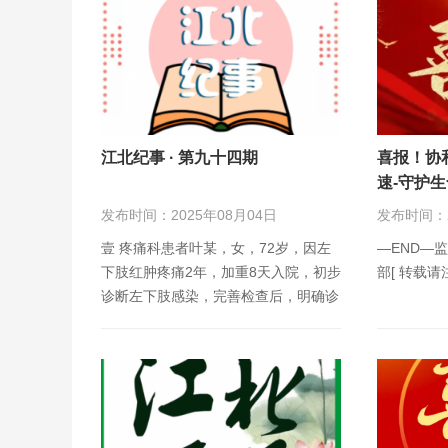
江北纪事 · 第九十四期
喜报！协
速-守护
发布时间：2025年08月04日
发布时间：2
壹 疼痛科患者叶某，女，72岁，因左
—END—
下肢红肿疼痛2年，加重8天入院，初步
部[ 转载请
诊断左下肢感染，完善检查后，明确诊
断为左下肢…