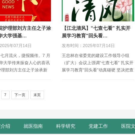
院护理部刘方主任之子涂
【江北清风】“七查七看” 扎实开
华大学强基…
展学习教育“回头看…
025年07月14日
发布时间：2025年07月14日
名 七月流火，捷报频传。7 月
王忠林在省委党的建设工作领导小组
清华大学传来振奋人心的喜讯
（扩大）会议上强调“七查七看” 扎实开
护理部刘方主任之子涂承新
展学习教育“回头看”动真碰硬 坚决把查
摆问题改彻底治…
7
下一页
末页
室介绍
就医指南
科学研究
党建工作
医院