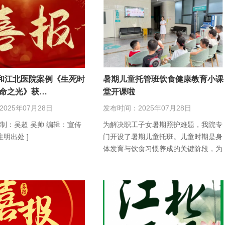
和江北医院案例《生死时
暑期儿童托管班饮食健康教育小课
生命之光》获…
堂开课啦
025年07月28日
发布时间：2025年07月28日
监制：吴超 吴帅 编辑：宣传
为解决职工子女暑期照护难题，我院专
注明出处 ]
门开设了暑期儿童托班。儿童时期是身
体发育与饮食习惯养成的关键阶段，为
帮助托班儿童…