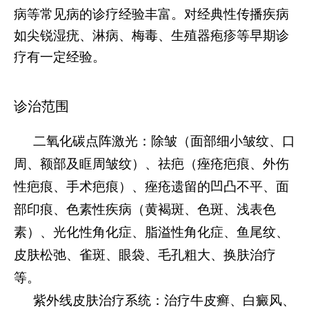
病等常见病的诊疗经验丰富。对经典性传播疾病
如尖锐湿疣、淋病、梅毒、生殖器疱疹等早期诊
疗有一定经验。
诊治范围
二氧化碳点阵激光：除皱（面部细小皱纹、口
周、额部及眶周皱纹）、祛疤（痤疮疤痕、外伤
性疤痕、手术疤痕）、痤疮遗留的凹凸不平、面
部印痕、色素性疾病（黄褐斑、色斑、浅表色
素）、光化性角化症、脂溢性角化症、鱼尾纹、
皮肤松弛、雀斑、眼袋、毛孔粗大、换肤治疗
等。
紫外线皮肤治疗系统：治疗牛皮癣、白癜风、