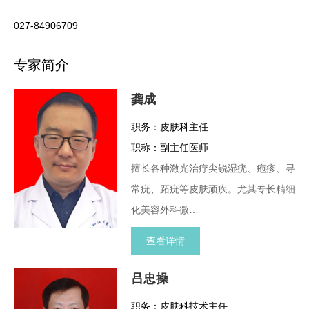
027-84906709
专家简介
龚成
职务：皮肤科主任
职称：副主任医师
擅长各种激光治疗尖锐湿疣、疱疹、寻
常疣、跖疣等皮肤顽疾。尤其专长精细
化美容外科微…
查看详情
吕忠操
职务：皮肤科技术主任