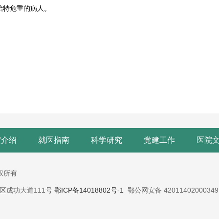
治特危重的病人。
室介绍
就医指南
科学研究
党建工作
医院
版权所有
蔡甸区成功大道111号
鄂ICP备14018802号-1
鄂公网安备 4201140200034